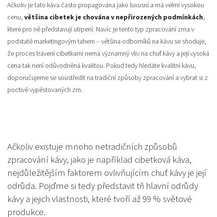
Ačkoliv je tato káva často propagována jako luxusní a má velmi vysokou
cenu,
většina cibetek je chována v nepřirozených podmínkách
,
které pro ně představují utrpení. Navíc je tento typ zpracování zrna v
podstatě marketingovým tahem – většina odborníků na kávu se shoduje,
že proces trávení cibetkami nemá významný vliv na chuť kávy a její vysoká
cena tak není odůvodněná kvalitou. Pokud tedy hledáte kvalitní kávu,
doporučujeme se soustředit na tradiční způsoby zpracování a vybrat si z
poctivě vypěstovaných zrn.
Ačkoliv existuje mnoho netradičních způsobů
zpracování kávy, jako je například cibetková káva,
nejdůležitějším faktorem ovlivňujícím chuť kávy je její
odrůda. Pojďme si tedy představit tři hlavní odrůdy
kávy a jejich vlastnosti, které tvoří až 99 % světové
produkce.