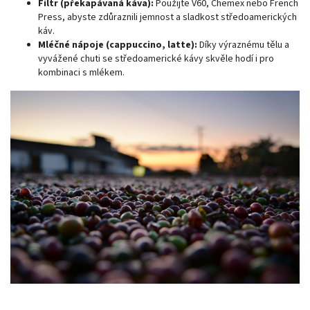
Filtr (překapávaná káva):
Použijte V60, Chemex nebo French
Press, abyste zdůraznili jemnost a sladkost středoamerických
káv.
Mléčné nápoje (cappuccino, latte):
Díky výraznému tělu a
vyvážené chuti se středoamerické kávy skvěle hodí i pro
kombinaci s mlékem.