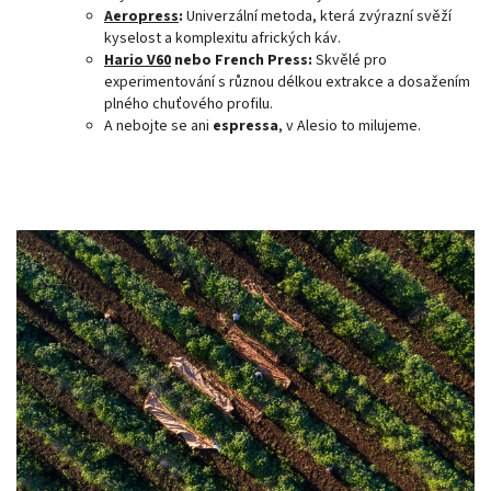
Aeropress
:
Univerzální metoda, která zvýrazní svěží
kyselost a komplexitu afrických káv.
Hario V60
nebo French Press:
Skvělé pro
experimentování s různou délkou extrakce a dosažením
plného chuťového profilu.
A nebojte se ani
espressa
, v Alesio to milujeme.