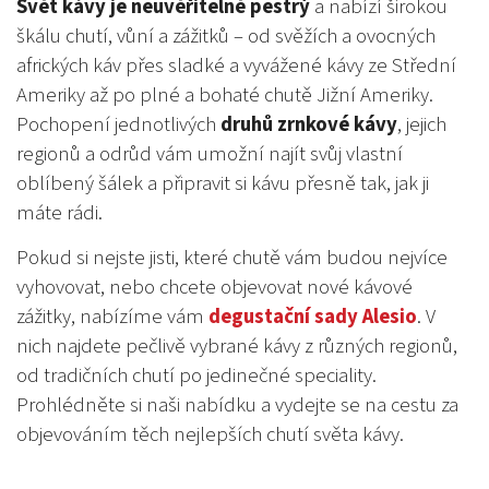
Svět kávy je neuvěřitelně pestrý
a nabízí širokou
škálu chutí, vůní a zážitků – od svěžích a ovocných
afrických káv přes sladké a vyvážené kávy ze Střední
Ameriky až po plné a bohaté chutě Jižní Ameriky.
Pochopení jednotlivých
druhů zrnkové kávy
, jejich
regionů a odrůd vám umožní najít svůj vlastní
oblíbený šálek a připravit si kávu přesně tak, jak ji
máte rádi.
Pokud si nejste jisti, které chutě vám budou nejvíce
vyhovovat, nebo chcete objevovat nové kávové
zážitky, nabízíme vám
degustační sady Alesio
. V
nich najdete pečlivě vybrané kávy z různých regionů,
od tradičních chutí po jedinečné speciality.
Prohlédněte si naši nabídku a vydejte se na cestu za
objevováním těch nejlepších chutí světa kávy.