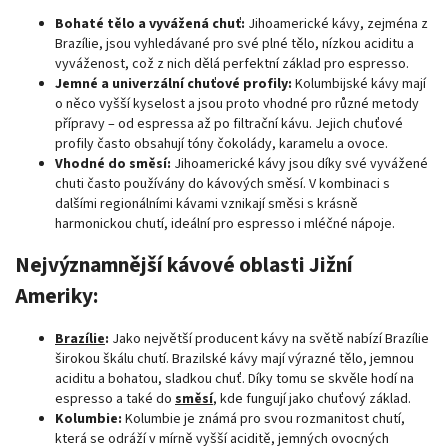
Bohaté tělo a vyvážená chuť:
Jihoamerické kávy, zejména z
Brazílie, jsou vyhledávané pro své plné tělo, nízkou aciditu a
vyváženost, což z nich dělá perfektní základ pro espresso.
Jemné a univerzální chuťové profily:
Kolumbijské kávy mají
o něco vyšší kyselost a jsou proto vhodné pro různé metody
přípravy – od espressa až po filtrační kávu. Jejich chuťové
profily často obsahují tóny čokolády, karamelu a ovoce.
Vhodné do směsí:
Jihoamerické kávy jsou díky své vyvážené
chuti často používány do kávových směsí. V kombinaci s
dalšími regionálními kávami vznikají směsi s krásně
harmonickou chutí, ideální pro espresso i mléčné nápoje.
Nejvýznamnější kávové oblasti Jižní
Ameriky:
Brazílie
:
Jako největší producent kávy na světě nabízí Brazílie
širokou škálu chutí. Brazilské kávy mají výrazné tělo, jemnou
aciditu a bohatou, sladkou chuť. Díky tomu se skvěle hodí na
espresso a také do
směsí
, kde fungují jako chuťový základ.
Kolumbie:
Kolumbie je známá pro svou rozmanitost chutí,
která se odráží v mírně vyšší aciditě, jemných ovocných