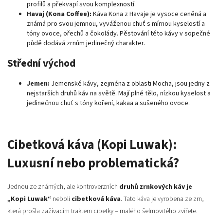
profilů a překvapí svou komplexností.
Havaj (Kona Coffee):
Káva Kona z Havaje je vysoce ceněná a
známá pro svou jemnou, vyváženou chuť s mírnou kyselostí a
tóny ovoce, ořechů a čokolády. Pěstování této kávy v sopečné
půdě dodává zrnům jedinečný charakter.
Střední východ
Jemen:
Jemenské kávy, zejména z oblasti Mocha, jsou jedny z
nejstarších druhů káv na světě. Mají plné tělo, nízkou kyselost a
jedinečnou chuť s tóny koření, kakaa a sušeného ovoce.
Cibetková káva (Kopi Luwak):
Luxusní nebo problematická?
Jednou ze známých, ale kontroverzních
druhů zrnkových káv je
„Kopi Luwak“
neboli
cibetková káva
. Tato káva je vyrobena ze zrn,
která prošla zažívacím traktem cibetky – malého šelmovitého zvířete.