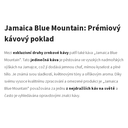
Jamaica Blue Mountain: Prémiový
kávový poklad
Mezi
exkluzivní druhy zrnkové kávy
patří také káva „Jamaica Blue
Mountain“. Tato
jedinečná káva
je pěstována ve vysokých nadmořských
výškách na Jamajce, což jí dodává jemnou chuť, mírnou kyselost a plné
tělo. Je známá svou sladkostí, květinovými tóny a oříškovým aroma. Díky
svému vysoce kvalitnímu zpracování a omezené produkci je „Jamaica
Blue Mountain“ považována za jednu
z nejdražších káv na světě
a
často je vyhledávána opravdovými znalci kávy.