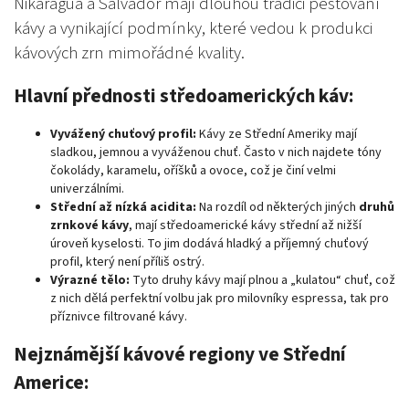
Nikaragua a Salvador mají dlouhou tradici pěstování
kávy a vynikající podmínky, které vedou k produkci
kávových zrn mimořádné kvality.
Hlavní přednosti středoamerických káv:
Vyvážený chuťový profil:
Kávy ze Střední Ameriky mají
sladkou, jemnou a vyváženou chuť. Často v nich najdete tóny
čokolády, karamelu, oříšků a ovoce, což je činí velmi
univerzálními.
Střední až nízká acidita:
Na rozdíl od některých jiných
druhů
zrnkové kávy
, mají středoamerické kávy střední až nižší
úroveň kyselosti. To jim dodává hladký a příjemný chuťový
profil, který není příliš ostrý.
Výrazné tělo:
Tyto druhy kávy mají plnou a „kulatou“ chuť, což
z nich dělá perfektní volbu jak pro milovníky espressa, tak pro
příznivce filtrované kávy.
Nejznámější kávové regiony ve Střední
Americe: