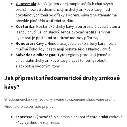
Guatemala
:
Nabízí jeden z nejkomplexnějších chuťových
profilů mezi středoamerickými druhy zrnkové kávy – od
čokoládových tónů po oříšky a koření. Káva z Guatemaly má
obvykle plné tělo a střední aciditu.
Kostarika
:
Kostarické druhy kávy jsou proslulé svou čistou a
jasnou chutí. Jejich sladký, lehce ovocný profil s jemnou
kyselostí je perfektní pro různé metody přípravy.
Honduras
:
Kávy z Hondurasu jsou sladké s tóny karamelu a
mléčné čokolády, často mají bohaté tělo a hladkou chuť.
Salvador a Nikaragua:
Tyto regiony produkují jemné a
univerzální druhy zrnkové kávy s vyváženou kyselostí,
sladkostí a ovocnými tóny.
Jak připravit středoamerické druhy zrnkové
kávy?
Středoamerické kávy jsou díky svému vyváženému chuťovému profilu
vhodné pro celou řadu příprav.
Espresso:
Výrazné tělo a jemná sladkost těchto druhů zrnkové
kávy vyniknou v espressu.