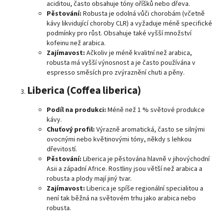
aciditou, často obsahuje tóny oříšků nebo dřeva.
Pěstování:
Robusta je odolná vůči chorobám (včetně
kávy likvidující choroby CLR) a vyžaduje méně specifické
podmínky pro růst. Obsahuje také vyšší množství
kofeinu než arabica.
Zajímavost:
Ačkoliv je méně kvalitní než arabica,
robusta má vyšší výnosnost a je často používána v
espresso směsích pro zvýraznění chuti a pěny.
Liberica (Coffea liberica)
Podíl na produkci:
Méně než 1 % světové produkce
kávy.
Chuťový profil:
Výrazně aromatická, často se silnými
ovocnými nebo květinovými tóny, někdy s lehkou
dřevitostí.
Pěstování:
Liberica je pěstována hlavně v jihovýchodní
Asii a západní Africe. Rostliny jsou větší než arabica a
robusta a plody mají jiný tvar.
Zajímavost:
Liberica je spíše regionální specialitou a
není tak běžná na světovém trhu jako arabica nebo
robusta.