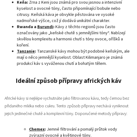
Keňa:
Zrna z Keni jsou známá pro svou jasnou a intenzivní
kyselost a ovocné tóny, často připomínající bobule nebo
citrusy. Keňská káva je obvykle pěstována ve vysoké
nadmořské výšce, což jí dodává unikátní charakter.
Rwanda a
Burundi
:
Kávy z těchto regionů jsou často
označovány jako „keňské chutě s jemnějšími tóny“. Nabízejí
skvělou komplexitu a harmonii chutí s tóny ovoce, oříšků a
koření.
Tanzanie
:
Tanzanské kávy mohou být podobné keňským, ale
mají o něco jemnější kyselost. Oblast Kilimanjaro je známá
produkcí káv s vyváženou chutí a bohatým tělem.
Ideální způsob přípravy afrických káv
Africké kávy si nejlépe vychutnáte jako filtrovanou kávu, tedy černou bez
přidaného mléka nebo cukru. Tento způsob přípravy nechává vyniknout
jejich jedinečné chutě a komplexní tóny. Doporučené metody přípravy:
Chemex
:
Jemné filtrování a pomalý průtok vody
zvýrazní ovocné a květinové tóny.