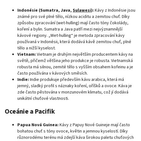
Indonésie (Sumatra, Java,
Sulawesi
):
Kávy z Indonésie jsou
známé pro své plné tělo, nízkou aciditu a zemitou chuť. Díky
způsobu zpracování (wet-hulling) mají často tóny čokolády,
koření a bylin. Sumatra a Java patří mezi nejvýznamnější
kávové regiony. „Wet-hulling“ je metoda zpracování kávy
používaná v Indonésii, která dodává kávě zemitou chuť, plné
tělo a nižší kyselost.
Vietnam:
Vietnam je druhým největším producentem kávy na
světě, přičemž většina jeho produkce je robusta. Vietnamská
robusta má silnou, zemité tělo s vyšším obsahem kofeinu a je
často používána v kávových směsích.
Indie:
Indie produkuje především kávu arabica, která má
jemný, sladký profil s náznaky koření, oříšků a ovoce. Káva je
zde často pěstována v monzunovém klimatu, což jí dodává
unikátní chuťové vlastnosti.
Oceánie a Pacifik
Papua Nová Guinea:
Kávy z Papuy Nové Guineje mají často
bohatou chuť s tóny ovoce, květin a jemnou kyselostí. Díky
různorodému terénu má zdejší káva širokou paletu chuťových