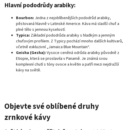
Hlavní pododrůdy arabiky:
Bourbon:
Jedna z nejoblíbenějších pododrůd arabiky,
pěstovaná hlavně v Latinské Americe. Káva má sladší chuť a
plné tělo s jemnou kyselostí.
Typica:
Základní pododrůda arabiky s hladkým a jemným
chuťovým profilem. Z Typicy pochází mnoho dalších kultivarů,
včetně exkluzivní „Jamaica Blue Mountain“.
Geisha (Gesha):
Vysoce ceněná odrůda arabiky původně z
Etiopie, která se proslavila v Panamě. Je známá svou
komplexní chutí s tóny ovoce a květin a patří mezi nejdražší
kávy na světě.
Objevte své oblíbené druhy
zrnkové kávy