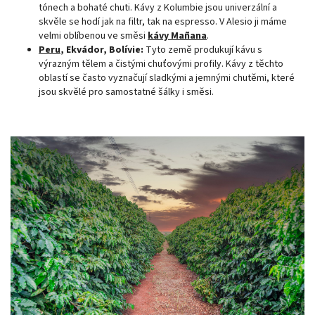
tónech a bohaté chuti. Kávy z Kolumbie jsou univerzální a
skvěle se hodí jak na filtr, tak na espresso. V Alesio ji máme
velmi oblíbenou ve směsi
kávy Mañana
.
Peru
, Ekvádor, Bolívie:
Tyto země produkují kávu s
výrazným tělem a čistými chuťovými profily. Kávy z těchto
oblastí se často vyznačují sladkými a jemnými chutěmi, které
jsou skvělé pro samostatné šálky i směsi.