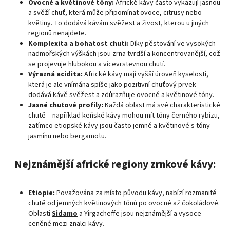
Ovocné a květinové tóny:
Africké kávy často vykazují jasnou
a svěží chuť, která může připomínat ovoce, citrusy nebo
květiny. To dodává kávám svěžest a živost, kterou u jiných
regionů nenajdete.
Komplexita a bohatost chuti:
Díky pěstování ve vysokých
nadmořských výškách jsou zrna tvrdší a koncentrovanější, což
se projevuje hlubokou a vícevrstevnou chutí.
Výrazná acidita:
Africké kávy mají vyšší úroveň kyselosti,
která je ale vnímána spíše jako pozitivní chuťový prvek –
dodává kávě svěžest a zdůrazňuje ovocné a květinové tóny.
Jasné chuťové profily:
Každá oblast má své charakteristické
chutě – například keňské kávy mohou mít tóny černého rybízu,
zatímco etiopské kávy jsou často jemné a květinové s tóny
jasmínu nebo bergamotu.
Nejznámější africké regiony zrnkové kávy:
Etiopie
:
Považována za místo původu kávy, nabízí rozmanité
chutě od jemných květinových tónů po ovocné až čokoládové.
Oblasti
Sidamo
a Yirgacheffe jsou nejznámější a vysoce
ceněné mezi znalci kávy.