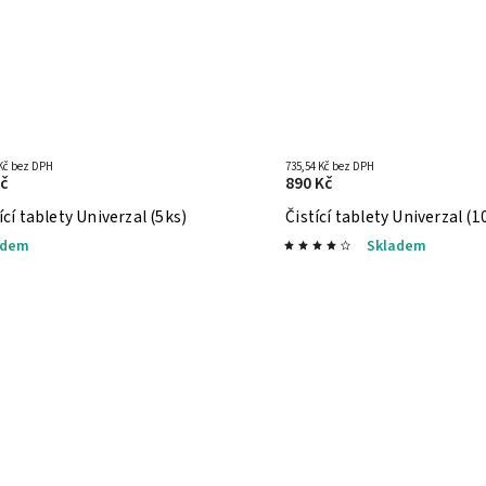
 Kč bez DPH
735,54 Kč bez DPH
č
890 Kč
ící tablety Univerzal (5ks)
Čistící tablety Univerzal (1
adem
Skladem