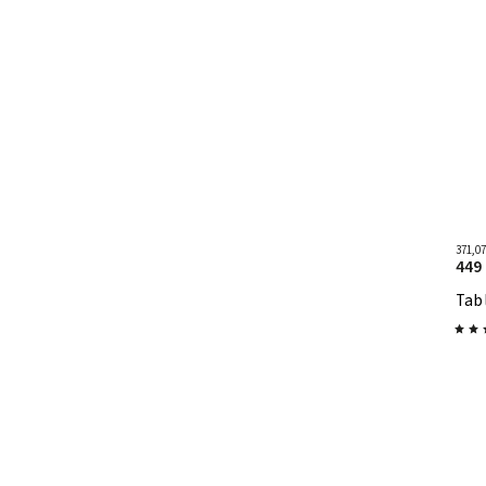
371,0
449
Tab