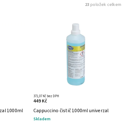
23
položek celkem
371,07 Kč bez DPH
449 Kč
zal 1000ml
Cappuccino čistič 1000ml univerzal
Skladem