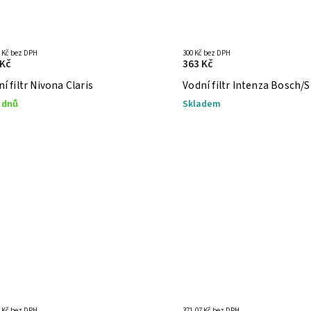
5 Kč bez DPH
300 Kč bez DPH
 Kč
363 Kč
í filtr Nivona Claris
Vodní filtr Intenza Bosch
 dnů
Skladem
7 Kč bez DPH
371,07 Kč bez DPH