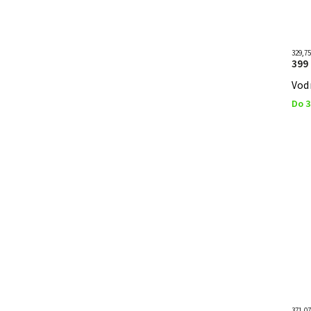
329,7
399
Vodn
Do 3
371,0