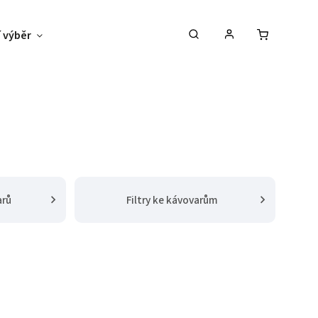
 výběr
Pronájem kávovarů
Blog
arů
Filtry ke kávovarům