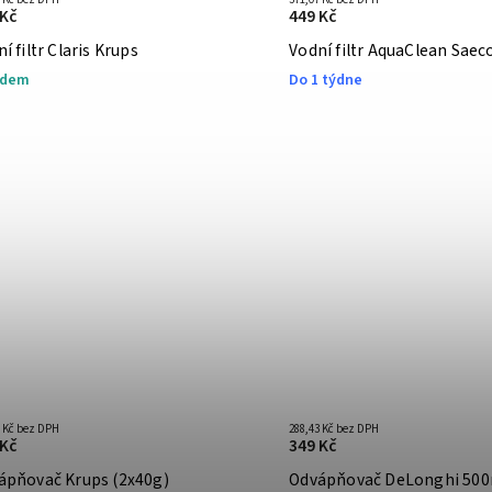
 Kč
449 Kč
í filtr Claris Krups
Vodní filtr AquaClean Saec
adem
Do 1 týdne
9 Kč bez DPH
288,43 Kč bez DPH
 Kč
349 Kč
ápňovač Krups (2x40g)
Odvápňovač DeLonghi 50