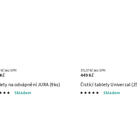
7 Kč bez DPH
371,07 Kč bez DPH
 Kč
449 Kč
lety na odvápnění JURA (9ks)
Čistící tablety Univerzal (2
Skladem
Skladem