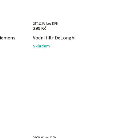
247,11 Kč bez DPH
299 Kč
/Siemens
Vodní filtr DeLonghi
Skladem
2 900 Kč bez DPH