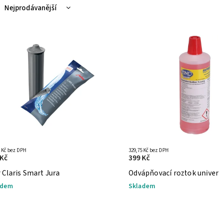
Nejprodávanější
Nejlevnější
Nejdražší
Abecedně
2 Kč bez DPH
329,75 Kč bez DPH
 Kč
399 Kč
r Claris Smart Jura
Odvápňovací roztok univer
adem
Skladem