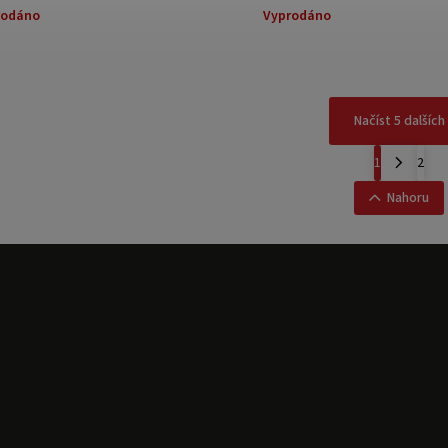
rodáno
Vyprodáno
Načíst 5 dalších
1
2
Nahoru