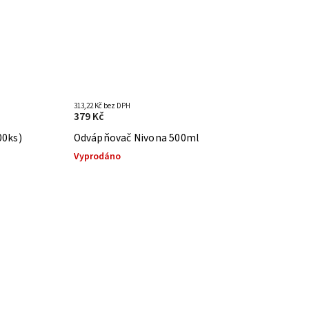
313,22 Kč bez DPH
379 Kč
00ks)
Odvápňovač Nivona 500ml
Vyprodáno