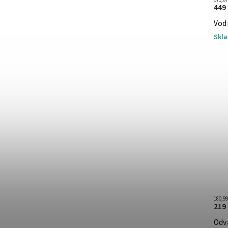
449
Vodn
Skl
180,9
219
Odv