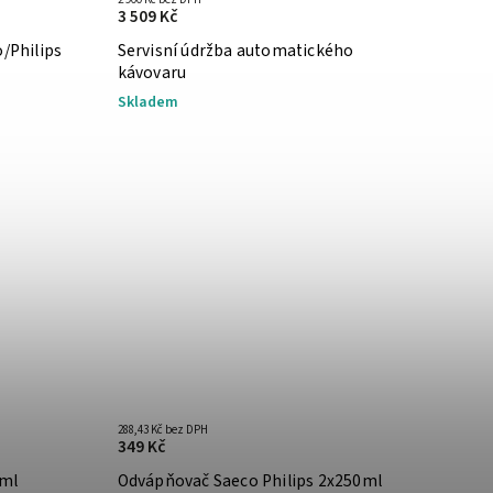
3 509 Kč
o/Philips
Servisní údržba automatického
kávovaru
Skladem
288,43 Kč bez DPH
349 Kč
0ml
Odvápňovač Saeco Philips 2x250ml