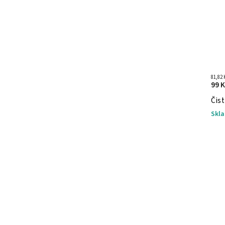
81,82
99 K
Čist
Skl