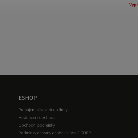
Vyp
ESHOP
Pronájem kávovarů do firmy
Hodnocení obchodu
Obchodní podmínky
Podmínky ochrany osobních údajů GDPR