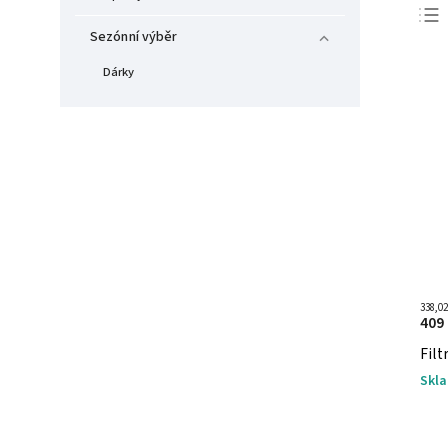
Sezónní výběr
Dárky
338,0
409
Filt
Skl