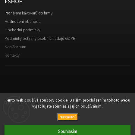
ESHOP
Pronájem kávovarů do firmy
Hodnocení obchodu
Obchodní podmínky
Podmínky ochrany osobních údajů GDPR
Napište nám
Kontakty
Tento web používá soubory cookie. Dalším procházením tohoto webu
vyjadřujete souhlas s jejich používáním.
Nastavení
Copyright 2026
Káva Alesio
. Všechna práva vyhrazena.
Upravit nastavení cookies
Souhlasím