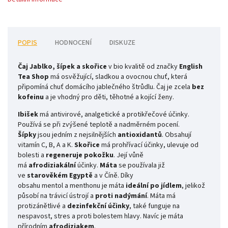
POPIS
HODNOCENÍ
DISKUZE
Čaj Jablko, šípek a skořice
v bio kvalitě od značky
English
Tea
Shop
má osvěžující, sladkou a ovocnou chuť, která
připomíná chuť domácího jablečného štrůdlu. Čaj je zcela
bez
kofeinu
a je vhodný pro děti, těhotné a kojící ženy.
Ibišek
má antivirové, analgetické a protikřečové účinky.
Používá se při zvýšené teplotě a nadměrném pocení.
Šípky
jsou jedním z nejsilnějších
antioxidantů
. Obsahují
vitamín C, B, A a K.
Skořice
má prohřívací účinky, ulevuje od
bolesti a
regeneruje
pokožku
. Její vůně
má
afrodiziakální
účinky.
Máta
se používala již
ve
starověkém Egyptě
a v Číně. Díky
obsahu mentol a menthonu je máta
ideální
po jídlem
, jelikož
působí na trávicí ústrojí a
proti nadýmání
. Máta má
protizánětlivé a
dezinfekční účinky
, také funguje na
nespavost, stres a proti bolestem hlavy. Navíc je máta
přírodním
afrodiziakem
.