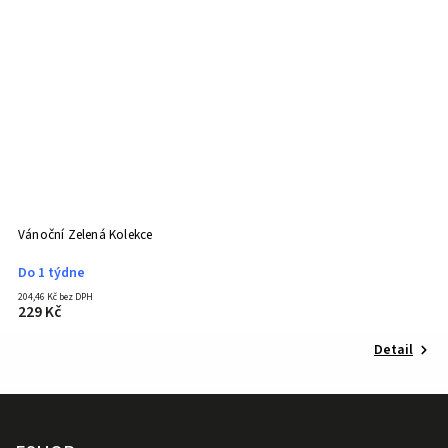
Vánoční Zelená Kolekce
En
Do 1 týdne
S
204,46 Kč bez DPH
71
229 Kč
8
Detail