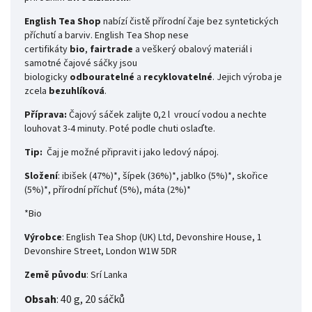
English Tea Shop
nabízí čistě přírodní čaje bez syntetických
příchutí a barviv. English Tea Shop nese
certifikáty
bio
,
fairtrade
a veškerý obalový materiál i
samotné čajové sáčky jsou
biologicky
odbouratelné
a
recyklovatelné
. Jejich výroba je
zcela
bezuhlíková
.
Příprava:
Čajový sáček zalijte 0,2 l vroucí vodou a nechte
louhovat 3-4 minuty. Poté podle chuti oslaďte.
Tip:
Čaj je možné připravit i jako ledový nápoj.
Složení
: ibišek (47%)*, šípek (36%)*, jablko (5%)*, skořice
(5%)*, přírodní příchuť (5%), máta (2%)*
*Bio
Výrobce
: English Tea Shop (UK) Ltd, Devonshire House, 1
Devonshire Street, London W1W 5DR
Země původu
: Srí Lanka
Obsah
: 40 g, 20 sáčků