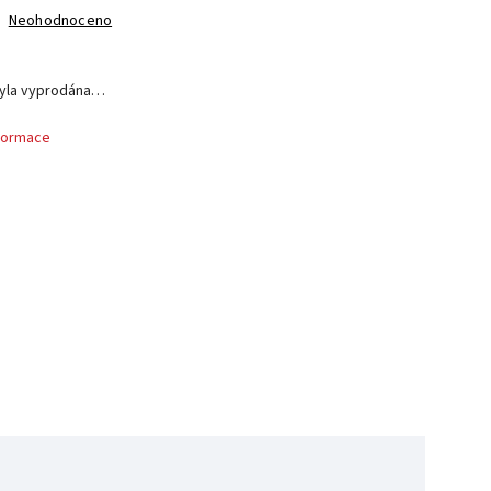
Neohodnoceno
byla vyprodána…
nformace