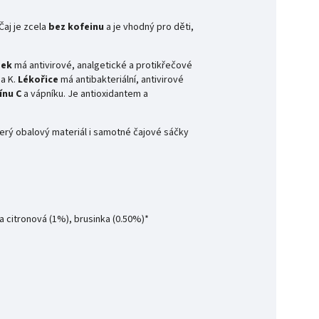
Čaj je zcela
bez
kofeinu
a je vhodný pro děti,
šek
má antivirové, analgetické a protikřečové
 a K.
Lékořice
má antibakteriální, antivirové
ínu
C
a vápníku. Je antioxidantem a
erý obalový materiál i samotné čajové sáčky
ina citronová (1%), brusinka (0.50%)*