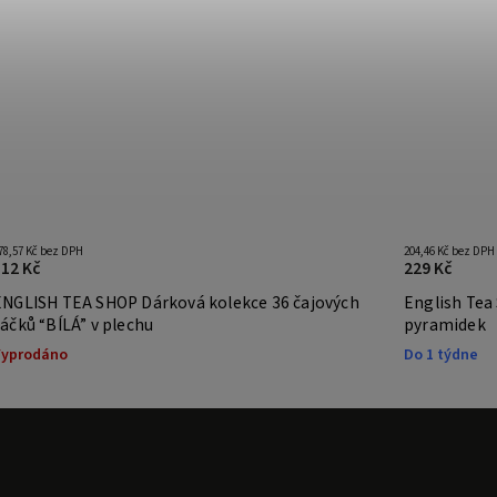
78,57 Kč bez DPH
204,46 Kč bez DPH
312 Kč
229 Kč
ENGLISH TEA SHOP Dárková kolekce 36 čajových
English Tea
áčků “BÍLÁ” v plechu
pyramidek
Vyprodáno
Do 1 týdne