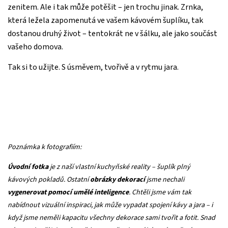
zenitem. Ale i tak může potěšit – jen trochu jinak. Zrnka,
která ležela zapomenutá ve vašem kávovém šuplíku, tak
dostanou druhý život – tentokrát ne v šálku, ale jako součást
vašeho domova.
Tak si to užijte. S úsměvem, tvořivě a v rytmu jara.
Poznámka k fotografiím:
Úvodní fotka
je z naší vlastní kuchyňské reality – šuplík plný
kávových pokladů. Ostatní
obrázky dekorací
jsme nechali
vygenerovat pomocí umělé inteligence
. Chtěli jsme vám tak
nabídnout vizuální inspiraci, jak může vypadat spojení kávy a jara – i
když jsme neměli kapacitu všechny dekorace sami tvořit a fotit. Snad