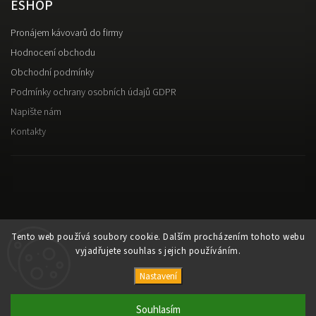
ESHOP
Pronájem kávovarů do firmy
Hodnocení obchodu
Obchodní podmínky
Podmínky ochrany osobních údajů GDPR
Napište nám
Kontakty
Tento web používá soubory cookie. Dalším procházením tohoto webu
vyjadřujete souhlas s jejich používáním.
Nastavení
Copyright 2026
Káva Alesio
. Všechna práva vyhrazena.
Upravit nastavení cookies
Souhlasím