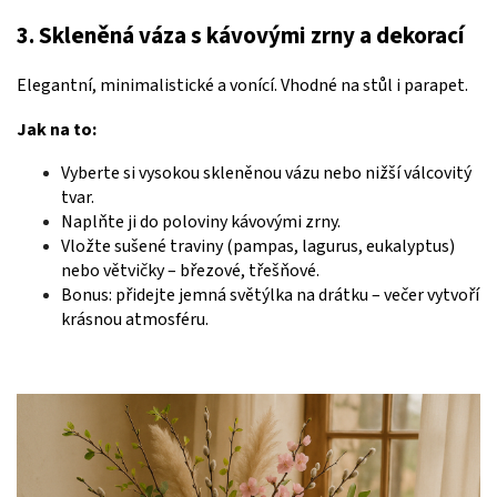
3. Skleněná váza s kávovými zrny a dekorací
Elegantní, minimalistické a vonící. Vhodné na stůl i parapet.
Jak na to:
Vyberte si vysokou skleněnou vázu nebo nižší válcovitý
tvar.
Naplňte ji do poloviny kávovými zrny.
Vložte sušené traviny (pampas, lagurus, eukalyptus)
nebo větvičky – březové, třešňové.
Bonus: přidejte jemná světýlka na drátku – večer vytvoří
krásnou atmosféru.