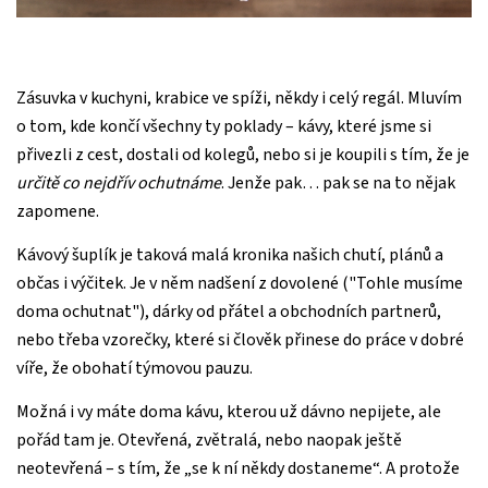
Zásuvka v kuchyni, krabice ve spíži, někdy i celý regál. Mluvím
o tom, kde končí všechny ty poklady – kávy, které jsme si
přivezli z cest, dostali od kolegů, nebo si je koupili s tím, že je
určitě co nejdřív ochutnáme
. Jenže pak… pak se na to nějak
zapomene.
Kávový šuplík je taková malá kronika našich chutí, plánů a
občas i výčitek. Je v něm nadšení z dovolené ("Tohle musíme
doma ochutnat"), dárky od přátel a obchodních partnerů,
nebo třeba vzorečky, které si člověk přinese do práce v dobré
víře, že obohatí týmovou pauzu.
Možná i vy máte doma kávu, kterou už dávno nepijete, ale
pořád tam je. Otevřená, zvětralá, nebo naopak ještě
neotevřená – s tím, že „se k ní někdy dostaneme“. A protože