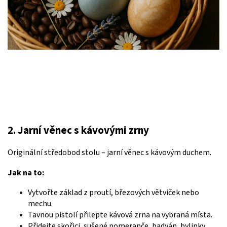
2. Jarní věnec s kávovými zrny
Originální středobod stolu – jarní věnec s kávovým duchem.
Jak na to:
Vytvořte základ z proutí, březových větviček nebo
mechu.
Tavnou pistolí přilepte kávová zrna na vybraná místa.
Přidejte skořici, sušené pomeranče, badyán, bylinky.