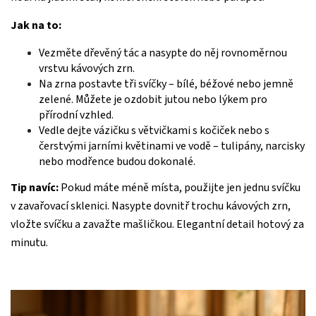
Jak na to:
Vezměte dřevěný tác a nasypte do něj rovnoměrnou
vrstvu kávových zrn.
Na zrna postavte tři svíčky – bílé, béžové nebo jemně
zelené. Můžete je ozdobit jutou nebo lýkem pro
přírodní vzhled.
Vedle dejte vázičku s větvičkami s kočiček nebo s
čerstvými jarními květinami ve vodě – tulipány, narcisky
nebo modřence budou dokonalé.
Tip navíc:
Pokud máte méně místa, použijte jen jednu svíčku
v zavařovací sklenici. Nasypte dovnitř trochu kávových zrn,
vložte svíčku a zavažte mašličkou. Elegantní detail hotový za
minutu.