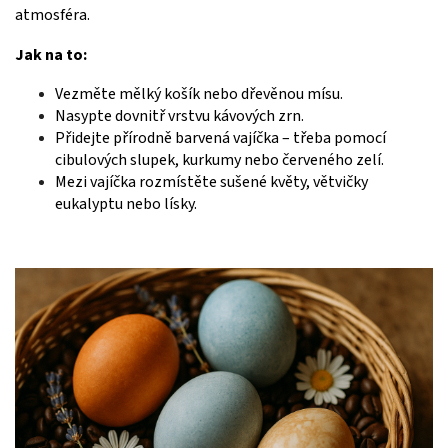
atmosféra.
Jak na to:
Vezměte mělký košík nebo dřevěnou mísu.
Nasypte dovnitř vrstvu kávových zrn.
Přidejte přírodně barvená vajíčka – třeba pomocí
cibulových slupek, kurkumy nebo červeného zelí.
Mezi vajíčka rozmístěte sušené květy, větvičky
eukalyptu nebo lísky.