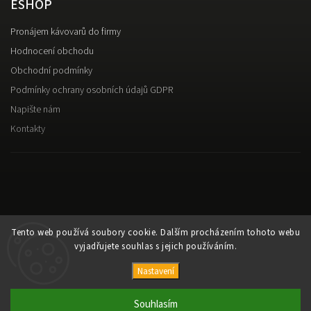
ESHOP
Pronájem kávovarů do firmy
Hodnocení obchodu
Obchodní podmínky
Podmínky ochrany osobních údajů GDPR
Napište nám
Kontakty
Tento web používá soubory cookie. Dalším procházením tohoto webu
vyjadřujete souhlas s jejich používáním.
Nastavení
Copyright 2026
Káva Alesio
. Všechna práva vyhrazena.
Upravit nastavení cookies
Souhlasím