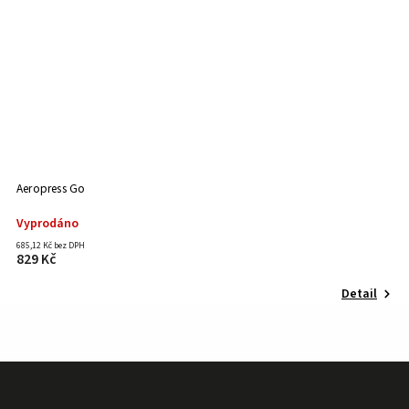
Aeropress Go
E
Vyprodáno
685,12 Kč bez DPH
od
829 Kč
o
Detail